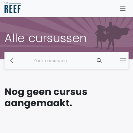
Overslaan naar inhoud
Alle cursussen
Nog geen cursus
aangemaakt.